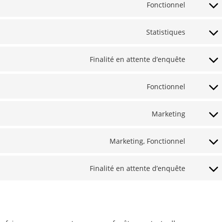
Fonctionnel
Consent
to
service
Statistiques
Consent
wordpre
to
service
Finalité en attente d’enquête
Consent
google-
to
analytic
service
Fonctionnel
Consent
flow-
to
flow-
service
Marketing
Consent
social-
wordfen
to
stream
service
Marketing, Fonctionnel
Consent
google-
to
maps
service
Finalité en attente d’enquête
Consent
faceboo
to
service
divers