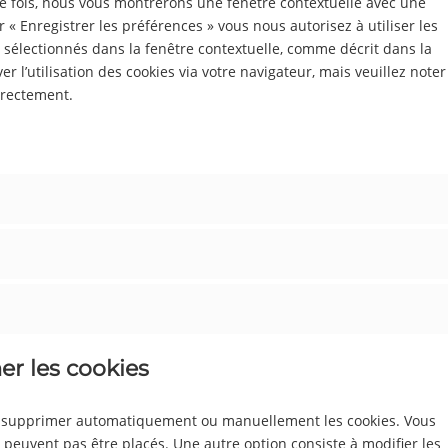
re fois, nous vous montrerons une fenêtre contextuelle avec une
r « Enregistrer les préférences » vous nous autorisez à utiliser les
 sélectionnés dans la fenêtre contextuelle, comme décrit dans la
r l’utilisation des cookies via votre navigateur, mais veuillez noter
rrectement.
er les cookies
ur supprimer automatiquement ou manuellement les cookies. Vous
 peuvent pas être placés. Une autre option consiste à modifier les