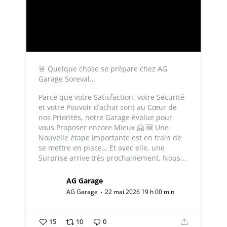
🚨 Quelque chose se prépare chez AG
Garage Soreval…
Parce que votre Satisfaction, votre Sécurité
et votre Pouvoir d’achat sont au Cœur de
nos Priorités, notre Garage évolue pour
vous Proposer encore Mieux 🤗
🆕 Une
Nouvelle étape importante est en train de
se mettre en place…
Et avec elle, une
Surprise arrive très prochainement.
Nous...
AG Garage
AG Garage
22 mai 2026 19 h 00 min
15
10
0