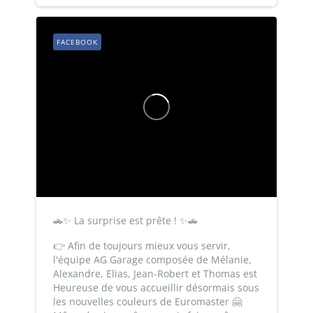
FACEBOOK
🚗✨ La surprise est prête ! ✨🚗
👉 Afin de toujours mieux vous servir,
l'équipe AG Garage composée de Mélanie,
Alexandre, Elias, Jean-Robert et Thomas est
Heureuse de vous accueillir désormais sous
les nouvelles couleurs de Euromaster 🤗