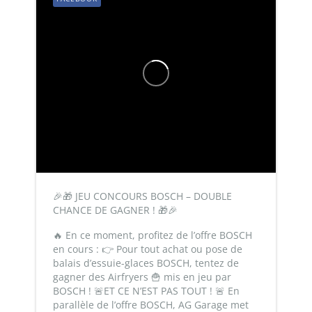
🎉🎁 JEU CONCOURS BOSCH – DOUBLE
CHANCE DE GAGNER ! 🎁🎉
🔥 En ce moment, profitez de l’offre BOSCH
en cours :
👉 Pour tout achat ou pose de
balais d’essuie-glaces BOSCH, tentez de
gagner des Airfryers 🍟 mis en jeu par
BOSCH !
🚨ET CE N’EST PAS TOUT ! 🚨
En
parallèle de l’offre BOSCH, AG Garage met