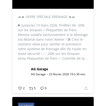
🚗🔥 OFFRE SPÉCIALE FREINAGE 🔥🚗
▶️ Jusqu’au 13 mars 2026, Profitez de -20%
sur les Disques + Plaquettes de frein,
Remise valable exclusivement si le Montage
est Réalisé dans notre Atelier ! 🛠️
C’est le
moment idéal pour vérifier et entretenir
votre système de freinage afin de rouler en
toute sécurité !
✅ -20% sur les Disques
et/ou Plaquettes de frein
✅ Contrôle de la...
AG Garage
AG Garage
23 février 2026 19 h 30 min
2
5
0
FACEBOOK