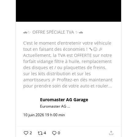
🚗✨ OFFRE SPÉCIALE TVA ✨🚗
C’est le moment d’entretenir votre véhicule
tout en faisant des économies ! 🔧😊
🎉
Actuellement, la TVA est OFFERTE sur notre
forfait vidange filtre à huile, remplacement
des disques et / ou plaquettes de freins,
sur les kits distribution et sur les
amortisseurs 🎉
Profitez-en dès maintenant
pour prendre soin de votre auto et rouler...
Euromaster AG Garage
Euromaster AG Garage
10 juin 2026 19 h 00 min
2
4
0